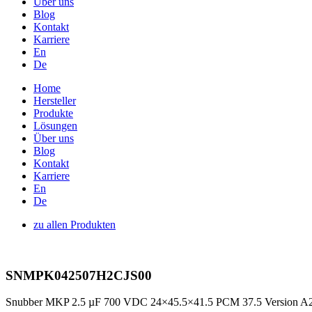
Über uns
Blog
Kontakt
Karriere
En
De
Home
Hersteller
Produkte
Lösungen
Über uns
Blog
Kontakt
Karriere
En
De
zu allen Produkten
SNMPK042507H2CJS00
Snubber MKP 2.5 µF 700 VDC 24×45.5×41.5 PCM 37.5 Version A2.